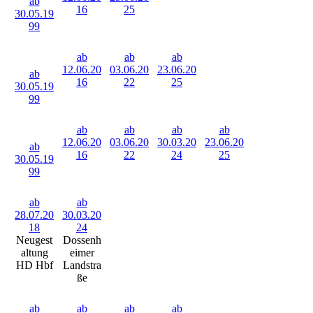
ab
16
25
30.05.19
99
ab
ab
ab
12.06.20
03.06.20
23.06.20
ab
16
22
25
30.05.19
99
ab
ab
ab
ab
12.06.20
03.06.20
30.03.20
23.06.20
ab
16
22
24
25
30.05.19
99
ab
ab
28.07.20
30.03.20
18
24
Neugest
Dossenh
altung
eimer
HD Hbf
Landstra
ße
ab
ab
ab
ab