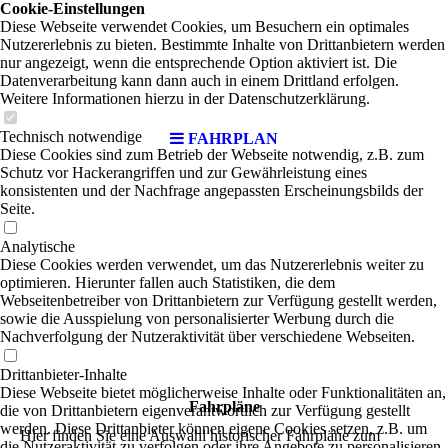
Cookie-Einstellungen
Diese Webseite verwendet Cookies, um Besuchern ein optimales
Nutzererlebnis zu bieten. Bestimmte Inhalte von Drittanbietern werden
nur angezeigt, wenn die entsprechende Option aktiviert ist. Die
Datenverarbeitung kann dann auch in einem Drittland erfolgen.
Weitere Informationen hierzu in der Datenschutzerklärung.
Technisch notwendige
FAHRPLAN
Diese Cookies sind zum Betrieb der Webseite notwendig, z.B. zum
Schutz vor Hackerangriffen und zur Gewährleistung eines
konsistenten und der Nachfrage angepassten Erscheinungsbilds der
Seite.
Analytische
Diese Cookies werden verwendet, um das Nutzererlebnis weiter zu
optimieren. Hierunter fallen auch Statistiken, die dem
Webseitenbetreiber von Drittanbietern zur Verfügung gestellt werden,
sowie die Ausspielung von personalisierter Werbung durch die
Nachverfolgung der Nutzeraktivität über verschiedene Webseiten.
Drittanbieter-Inhalte
Diese Webseite bietet möglicherweise Inhalte oder Funktionalitäten an,
Fahrpläne
die von Drittanbietern eigenverantwortlich zur Verfügung gestellt
werden. Diese Drittanbieter können eigene Cookies setzen, z.B. um
Hier finden Sie eine Auswahl historischer Fahrpläne zum
die Nutzeraktivität zu verfolgen oder ihre Angebote zu personalisieren