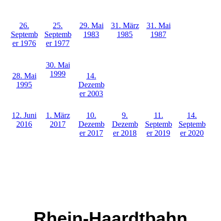
26.
25.
29. Mai
31. März
31. Mai
Septemb
Septemb
1983
1985
1987
er 1976
er 1977
30. Mai
1999
28. Mai
14.
1995
Dezemb
er 2003
12. Juni
1. März
10.
9.
11.
14.
2016
2017
Dezemb
Dezemb
Septemb
Septemb
er 2017
er 2018
er 2019
er 2020
Rhein-Haardtbahn