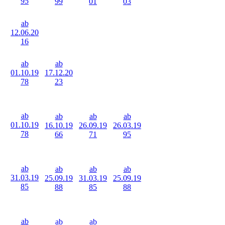
95
99
01
03
ab
12.06.20
16
ab
ab
01.10.19
17.12.20
78
23
ab
ab
ab
ab
01.10.19
16.10.19
26.09.19
26.03.19
78
66
71
95
ab
ab
ab
ab
31.03.19
25.09.19
31.03.19
25.09.19
85
88
85
88
ab
ab
ab