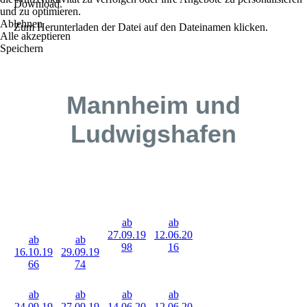
Download.
und zu optimieren.
Ablehnen
Zum Herunterladen der Datei auf den Dateinamen klicken.
Alle akzeptieren
Speichern
Mannheim und
Ludwigshafen
ab
ab
27.09.19
12.06.20
ab
ab
98
16
16.10.19
29.09.19
66
74
ab
ab
ab
ab
24.09.19
27.09.19
14.06.20
12.06.20