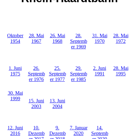
28. Mai
Oktober
28. Mai
26. Mai
28.
31. Mai
1972
1954
1967
1968
Septemb
1970
er 1969
28. Mai
1. Juni
26.
25.
29.
2. Juni
1995
1975
Septemb
Septemb
Septemb
1991
er 1976
er 1977
er 1985
30. Mai
1999
15. Juni
13. Juni
2003
2004
12. Juni
10.
9.
7. Januar
14.
2016
Dezemb
Dezemb
2020
Septemb
er 2017
er 2018
er 2020